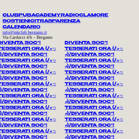
CLUB
PUB
ACADEMY
RADIO
CLAMORE
SOSTIENICI
TRASPARENZA
CALENDARIO
info@inkclub.bergamo.it
Via Carducci 4/b – Bergamo
IVENTA SOC*!
DIVENTA SOC*!
TESSERATI ORA
(/◕ヮ
TESSERATI ORA
(/◕ヮ
)/
DIVENTA SOC*!
◕)/
DIVENTA SOC*!
TESSERATI ORA
(/◕ヮ
TESSERATI ORA
(/◕ヮ
)/
DIVENTA SOC*!
◕)/
DIVENTA SOC*!
TESSERATI ORA
(/◕ヮ
TESSERATI ORA
(/◕ヮ
)/
DIVENTA SOC*!
◕)/
DIVENTA SOC*!
TESSERATI ORA
(/◕ヮ
TESSERATI ORA
(/◕ヮ
)/
DIVENTA SOC*!
◕)/
DIVENTA SOC*!
TESSERATI ORA
(/◕ヮ
TESSERATI ORA
(/◕ヮ
)/
DIVENTA SOC*!
◕)/
DIVENTA SOC*!
TESSERATI ORA
(/◕ヮ
TESSERATI ORA
(/◕ヮ
)/
DIVENTA SOC*!
◕)/
DIVENTA SOC*!
TESSERATI ORA
(/◕ヮ
TESSERATI ORA
(/◕ヮ
)/
DIVENTA SOC*!
◕)/
DIVENTA SOC*!
TESSERATI ORA
(/◕ヮ
TESSERATI ORA
(/◕ヮ
)/
DIVENTA SOC*!
◕)/
DIVENTA SOC*!