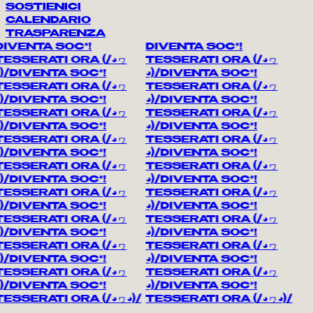
SOSTIENICI
CALENDARIO
TRASPARENZA
IVENTA SOC*!
DIVENTA SOC*!
TESSERATI ORA
(/◕ヮ
TESSERATI ORA
(/◕ヮ
)/
DIVENTA SOC*!
◕)/
DIVENTA SOC*!
TESSERATI ORA
(/◕ヮ
TESSERATI ORA
(/◕ヮ
)/
DIVENTA SOC*!
◕)/
DIVENTA SOC*!
TESSERATI ORA
(/◕ヮ
TESSERATI ORA
(/◕ヮ
)/
DIVENTA SOC*!
◕)/
DIVENTA SOC*!
TESSERATI ORA
(/◕ヮ
TESSERATI ORA
(/◕ヮ
)/
DIVENTA SOC*!
◕)/
DIVENTA SOC*!
TESSERATI ORA
(/◕ヮ
TESSERATI ORA
(/◕ヮ
)/
DIVENTA SOC*!
◕)/
DIVENTA SOC*!
TESSERATI ORA
(/◕ヮ
TESSERATI ORA
(/◕ヮ
)/
DIVENTA SOC*!
◕)/
DIVENTA SOC*!
TESSERATI ORA
(/◕ヮ
TESSERATI ORA
(/◕ヮ
)/
DIVENTA SOC*!
◕)/
DIVENTA SOC*!
TESSERATI ORA
(/◕ヮ
TESSERATI ORA
(/◕ヮ
)/
DIVENTA SOC*!
◕)/
DIVENTA SOC*!
TESSERATI ORA
(/◕ヮ
TESSERATI ORA
(/◕ヮ
)/
DIVENTA SOC*!
◕)/
DIVENTA SOC*!
TESSERATI ORA
(/◕ヮ◕)/
TESSERATI ORA
(/◕ヮ◕)/